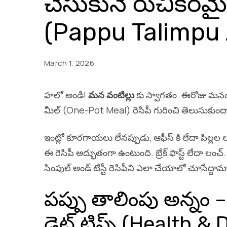
చేసుకునే రుచికరమ
(Pappu Talimpu
March 1, 2026
హలో అండి!
మన వంటిల్లు
కు స్వాగతం. ఈరోజు మనం ఎ
మీల్ (One-Pot Meal) రెసిపీ గురించి తెలుసుకుందాం
ఇంట్లో కూరగాయలు లేనప్పుడు, ఆఫీస్ కి లేదా పిల్లల 
ఈ రెసిపీ అద్భుతంగా ఉంటుంది. బ్రేక్ ఫాస్ట్ లేదా 
సింపుల్ అండ్ టేస్టీ రెసిపీని ఎలా చేయాలో చూసేద్దామ
పప్పు తాలింపు అన్నం 
డైట్ టిప్స్ (Health & 