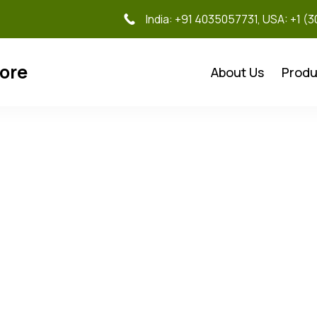
India: +91 4035057731, USA: +1 (
tore
About Us
Produ