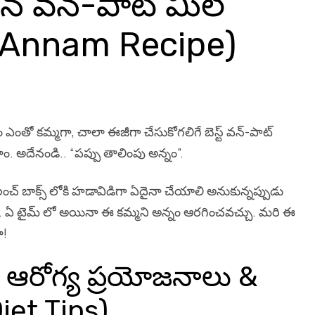
ైన వన్-పాట్ మీల్
 Annam Recipe)
ంతో కమ్మగా, చాలా ఈజీగా చేసుకోగలిగే బెస్ట్ వన్-పాట్
. అదేనండి.. “పప్పు తాలింపు అన్నం”.
లంచ్ బాక్స్ లోకి హడావిడిగా ఏదైనా చేయాలి అనుకున్నప్పుడు
లంచ్.. ఏ టైమ్ లో అయినా ఈ కమ్మని అన్నం ఆరగించవచ్చు. మరి ఈ
ా!
– ఆరోగ్య ప్రయోజనాలు &
Diet Tips)