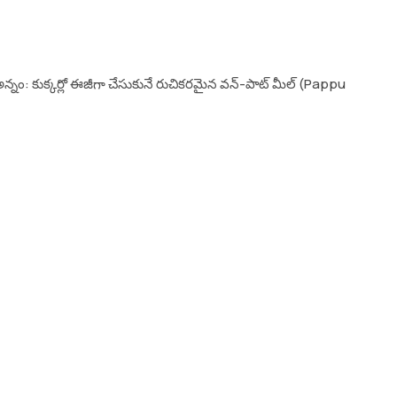
అన్నం: కుక్కర్లో ఈజీగా చేసుకునే రుచికరమైన వన్-పాట్ మీల్ (Pappu