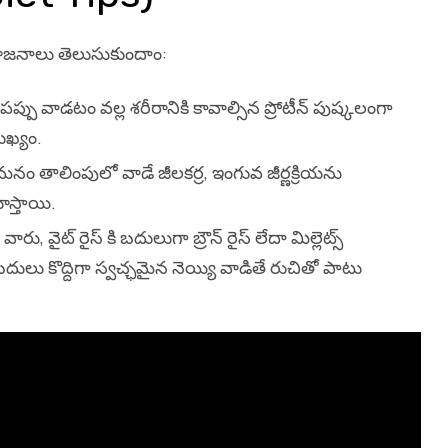
రయోజనాలు తెలుసుకుందాం:
్పు వాడటం వల్ల శరీరానికి కావాల్సిన ప్రోటీన్ పుష్కలంగా
ుఖ్యం.
నం తాలింపులో వాడే జీలకర్ర, ఇంగువ జీర్ణక్రియను
స్తాయి.
రు, వైట్ రైస్ కి బదులుగా బ్రౌన్ రైస్ లేదా మిల్లెట్స్
దులు కొద్దిగా స్వచ్ఛమైన నెయ్యి వాడితే రుచితో పాటు