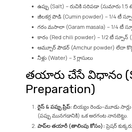
ఉప్పు (Salt) – రుచికి సరిపడా (సుమారు 1.5 ట
జీలకర్ర పొడి (Cumin powder) – 1/4 టీ స్పూ
గరం మసాలా (Garam masala) – 1/4 టీ స్ప
కారం (Red chili powder) – 1/2 టీ స్పూన్ (మీ స
ఆమ్చూర్ పౌడర్ (Amchur powder) లేదా కొద్ద
నీళ్లు (Water) – 3 గ్లాసులు
తయారు చేసే విధానం 
Preparation)
రైస్ &
పప్పు
ప్రిప్:
బియ్యం రెండు–మూడు సార్లు శ
(పప్పు మునగడానికి) ఒక అరగంట నానబెట్టు.
పాప్‌
ల
తయారీ (
తాలింపు
కోసం):
ప్రెషర్ కుక