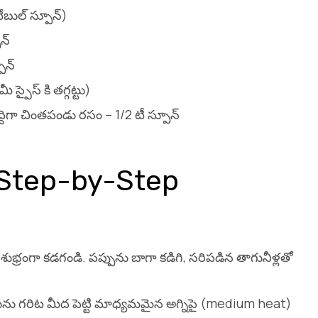
ేబుల్ స్పూన్)
న్
ూన్
్పైస్ కి తగ్గట్టు)
ిగా చింతపండు రసం – 1/2 టీ స్పూన్
(Step-by-Step
ుభ్రంగా కడగండి. పప్పును బాగా కడిగి, సరిపడిన తాగునీళ్లతో
్కరును గరిట మీద పెట్టి మాధ్యమమైన అగ్నిపై (medium heat)