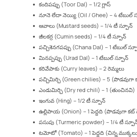
కందిపప్పు (Toor Dal) – 1/2 గ్లాస్
నూనె లేదా నెయ్యి (Oil / Ghee) – 4 టేబుల్ స్
ఆవాలు (Mustard seeds) – 1/4 టీ స్పూన్
జీలకర్ర (Cumin seeds) – 1/4 టీ స్పూన్
పచ్చిశెనగపప్పు (Chana Dal) – 1 టేబుల్ స్ప
మినప్పప్పు (Urad Dal) – 1 టేబుల్ స్పూన్
కరివేపాకు (Curry leaves) – 2 రెమ్మలు
పచ్చిమిర్చి (Green chilies) – 5 (పొడవుగా క
ఎండుమిర్చి (Dry red chili) – 1 (తుంచినవి)
ఇంగువ (Hing) – 1/2 టీ స్పూన్
ఉల్లిపాయ (Onion) – 1 పెద్దది (పొడవుగా కట్ 
పసుపు (Turmeric powder) – 1/4 టీ స్పూన
టమోటో (Tomato) – 1 పెద్దది (చిన్న ముక్కలు