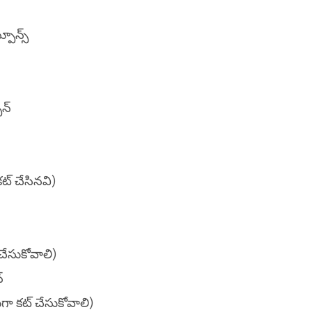
పూన్స్
ూన్
ట్ చేసినవి)
చేసుకోవాలి)
్
గా కట్ చేసుకోవాలి)