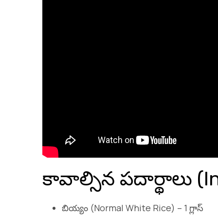
కావాల్సిన పదార్థాలు (
బియ్యం (Normal White Rice) – 1 గ్లాస్