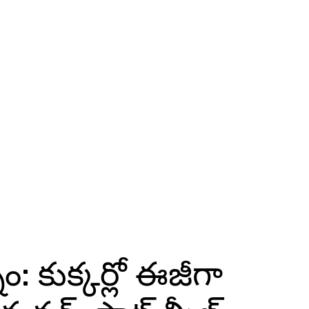
: కుక్కర్లో ఈజీగా