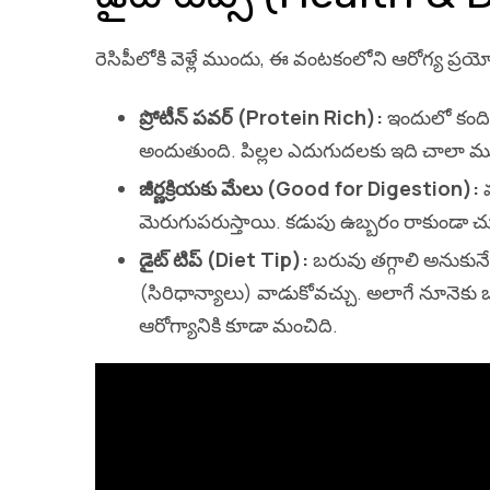
రెసిపీలోకి వెళ్లే ముందు, ఈ వంటకంలోని ఆరోగ్య ప్
ప్రోటీన్ పవర్ (Protein Rich):
ఇందులో కందిపప
అందుతుంది. పిల్లల ఎదుగుదలకు ఇది చాలా మ
జీర్ణక్రియకు మేలు (Good for Digestion):
మ
మెరుగుపరుస్తాయి. కడుపు ఉబ్బరం రాకుండా చూ
డైట్ టిప్ (Diet Tip):
బరువు తగ్గాలి అనుకునే వా
(సిరిధాన్యాలు) వాడుకోవచ్చు. అలాగే నూనెకు బ
ఆరోగ్యానికి కూడా మంచిది.