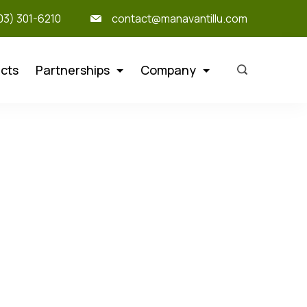
303) 301-6210
contact@manavantillu.com
cts
Partnerships
Company